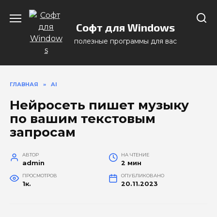
Перейти
к
Софт для Windows
содержанию
полезные программы для вас
ГЛАВНАЯ
»
AI
Нейросеть пишет музыку
по вашим текстовым
запросам
АВТОР
НА ЧТЕНИЕ
admin
2 мин
ПРОСМОТРОВ
ОПУБЛИКОВАНО
1к.
20.11.2023