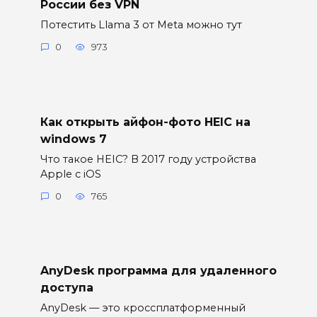
России без VPN
Потестить Llama 3 от Meta можно тут
0
973
Как открыть айфон-фото HEIC на
windows 7
Что такое HEIC? В 2017 году устройства
Apple с iOS
0
765
AnyDesk программа для удаленного
доступа
AnyDesk — это кроссплатформенный